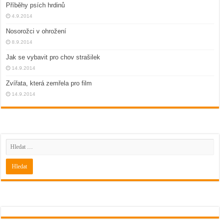
Příběhy psích hrdinů
4.9.2014
Nosorožci v ohrožení
8.9.2014
Jak se vybavit pro chov strašilek
14.9.2014
Zvířata, která zemřela pro film
14.9.2014