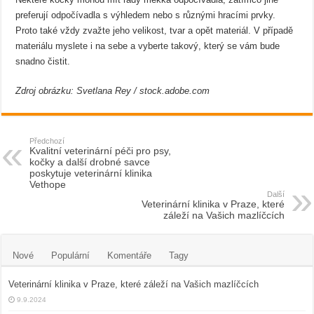
preferují odpočívadla s výhledem nebo s různými hracími prvky.
Proto také vždy zvažte jeho velikost, tvar a opět materiál. V případě
materiálu myslete i na sebe a vyberte takový, který se vám bude
snadno čistit.
Zdroj obrázku: Svetlana Rey / stock.adobe.com
Předchozí
Kvalitní veterinární péči pro psy,
kočky a další drobné savce
poskytuje veterinární klinika
Vethope
Další
Veterinární klinika v Praze, které
záleží na Vašich mazlíčcích
Nové
Populární
Komentáře
Tagy
Veterinární klinika v Praze, které záleží na Vašich mazlíčcích
9.9.2024