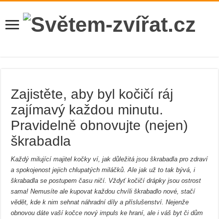
Zajistěte, aby byl kočičí ráj
zajímavý každou minutu.
Pravidelně obnovujte (nejen)
škrabadla
Každý milující majitel kočky ví, jak důležitá jsou škrabadla pro zdraví
a spokojenost jejich chlupatých miláčků. Ale jak už to tak bývá, i
škrabadla se postupem času ničí. Vždyť kočičí drápky jsou ostrost
sama! Nemusíte ale kupovat každou chvíli škrabadlo nové, stačí
vědět, kde k nim sehnat náhradní díly a příslušenství. Nejenže
obnovou dáte vaší kočce nový impuls ke hraní, ale i váš byt či dům