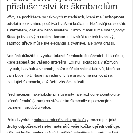
příslušenství ke škrabadlům
Vždy se poohlížejte po takových materiálech, které mají
schopnost
odolat
intenzivnímu používání vašimi kočkami. Nejčastěji se setkáte
s
kartonem
,
dřevem
nebo
sisalem
. Každý materiál má své výhody:
Sisal
je trvanlivý a odolný,
karton
je levnější a méně trvanlivý,
zatímco
dřevo
může být elegantní a trvanlivé, ale bývá dražší.
Neméně důležité je vybírat takové škrabadlo či náhradní díl k němu,
které
zapadá do vašeho interiéru
. Existují škrabadla v různých
stylech, barvách a vzorech, takže můžete vybrat takové, které se
vám bude líbit. Naše náhradní díly lze snadno namontovat na
existující škrabadla, což šetří váš čas a úsilí.
Před nákupem jakéhokoliv příslušenství ale rozhodně zkontrolujte
průměr šroubů (v mm) na stávajícím škrabadle a porovnejte s
rozměrem šroubů u válce.
Pokud vybíráte
náhradní odpočívadlo pro kočky,
pozorujte,
jaké
druhy odpočívadel nebo materiálů vaše kočka upřednostňuje
.
Některé kočky mohou mít rády měkká odpočívadla, zatímco jiné