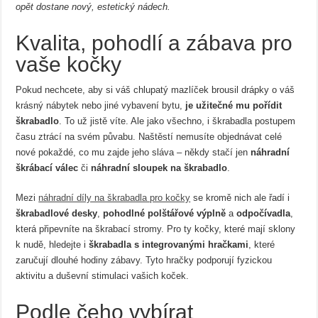
opět dostane nový, estetický nádech.
Kvalita, pohodlí a zábava pro
vaše kočky
Pokud nechcete, aby si váš chlupatý mazlíček brousil drápky o váš
krásný nábytek nebo jiné vybavení bytu,
je užitečné mu pořídit
škrabadlo
. To už jistě víte. Ale jako všechno, i škrabadla postupem
času ztrácí na svém půvabu. Naštěstí nemusíte objednávat celé
nové pokaždé, co mu zajde jeho sláva – někdy stačí jen
náhradní
škrábací válec
či
náhradní sloupek na škrabadlo
.
Mezi
náhradní díly na škrabadla pro kočky
se kromě nich ale řadí i
škrabadlové desky
,
pohodlné polštářové výplně
a
odpočívadla
,
která připevníte na škrabací stromy. Pro ty kočky, které mají sklony
k nudě, hledejte i
škrabadla s integrovanými hračkami
, které
zaručují dlouhé hodiny zábavy. Tyto hračky podporují fyzickou
aktivitu a duševní stimulaci vašich koček.
Podle čeho vybírat