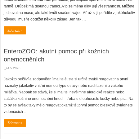
farmě. Drůbež má dlouhou tradici. A to zejména díky její všestrannosti. Můžete
ji chovat na maso, ale také kvůli snášení vajec. Ať už si ji pořídíte z jakéhokoliv
důvodu, musíte dodržet několik zásad. Jen tak …
Zobrazit »
EnteroZOO: akutní pomoc při kožních
onemocněních
4.5.2020
Jakožto pečliví a zodpovědní majitelé jste si určitě zvykli reagovat na první
náznaky jakékoliv vnitřní nemoci typu otravy nebo nachlazení u vašeho
miláčka. Naopak se stává, že si majitel nevšimne alergické reakce nebo
začátku kožního onemocnění hned – třeba u dlouhosrsté kočky nebo psa. Na
to by se avšak taky mělo reagovat okamžitě; první pomoc bleskově zvládnete i
v domácích …
Zobrazit »