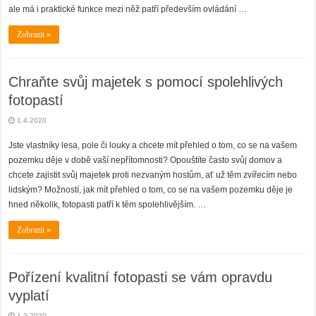
ale má i praktické funkce mezi něž patří především ovládání …
Zobrazit »
Chraňte svůj majetek s pomocí spolehlivých
fotopastí
1.4.2020
Jste vlastníky lesa, pole či louky a chcete mít přehled o tom, co se na vašem
pozemku děje v době vaší nepřítomnosti? Opouštíte často svůj domov a
chcete zajistit svůj majetek proti nezvaným hostům, ať už těm zvířecím nebo
lidským? Možností, jak mít přehled o tom, co se na vašem pozemku děje je
hned několik, fotopasti patří k těm spolehlivějším. …
Zobrazit »
Pořízení kvalitní fotopasti se vám opravdu
vyplatí
1.3.2020