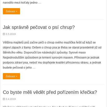
narodilo mezi koťaty jedno …
Zobrazit »
Jak správně pečovat o psí chrup?
3.5.2019
Většina majitelů psů začne péči o chrup svého mazlíčka řešit až když se
objeví zápach z tlamy. Ovšem o chrup psa je třeba se starat pravidelně již od
štěněcího věku. Doporučit lze následující způsoby. Syrové maso
Nejjednodušším způsobem je krmení syrovým masem. Přínosem je jednak
podpora zdraví psa, neboť mu dopřejete kvalitní přirozenou stravu, a jednak
budete pečovat o jeho …
Zobrazit »
Co byste měli vědět před pořízením křečka?
3.4.2019