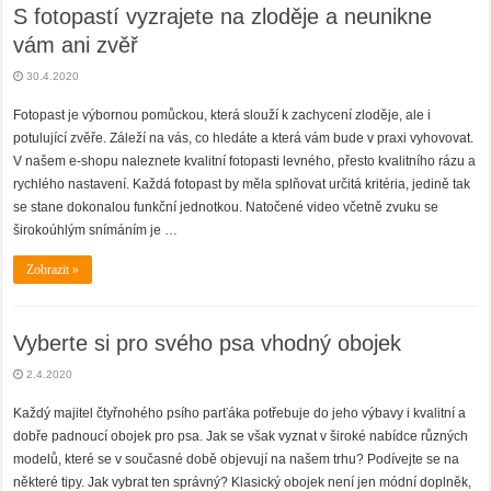
S fotopastí vyzrajete na zloděje a neunikne
vám ani zvěř
30.4.2020
Fotopast je výbornou pomůckou, která slouží k zachycení zloděje, ale i
potulující zvěře. Záleží na vás, co hledáte a která vám bude v praxi vyhovovat.
V našem e-shopu naleznete kvalitní fotopasti levného, přesto kvalitního rázu a
rychlého nastavení. Každá fotopast by měla splňovat určitá kritéria, jedině tak
se stane dokonalou funkční jednotkou. Natočené video včetně zvuku se
širokoúhlým snímáním je …
Zobrazit »
Vyberte si pro svého psa vhodný obojek
2.4.2020
Každý majitel čtyřnohého psího parťáka potřebuje do jeho výbavy i kvalitní a
dobře padnoucí obojek pro psa. Jak se však vyznat v široké nabídce různých
modelů, které se v současné době objevují na našem trhu? Podívejte se na
některé tipy. Jak vybrat ten správný? Klasický obojek není jen módní doplněk,