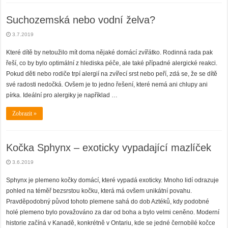
Suchozemská nebo vodní želva?
3.7.2019
Které dítě by netoužilo mít doma nějaké domácí zvířátko. Rodinná rada pak
řeší, co by bylo optimální z hlediska péče, ale také případné alergické reakci.
Pokud děti nebo rodiče trpí alergií na zvířecí srst nebo peří, zdá se, že se dítě
své radosti nedočká. Ovšem je to jedno řešení, které nemá ani chlupy ani
pírka. Ideální pro alergiky je například …
Zobrazit »
Kočka Sphynx – exoticky vypadající mazlíček
3.6.2019
Sphynx je plemeno kočky domácí, které vypadá exoticky. Mnoho lidí odrazuje
pohled na téměř bezsrstou kočku, která má ovšem unikátní povahu.
Pravděpodobný původ tohoto plemene sahá do dob Aztéků, kdy podobné
holé plemeno bylo považováno za dar od boha a bylo velmi ceněno. Moderní
historie začíná v Kanadě, konkrétně v Ontariu, kde se jedné černobílé kočce