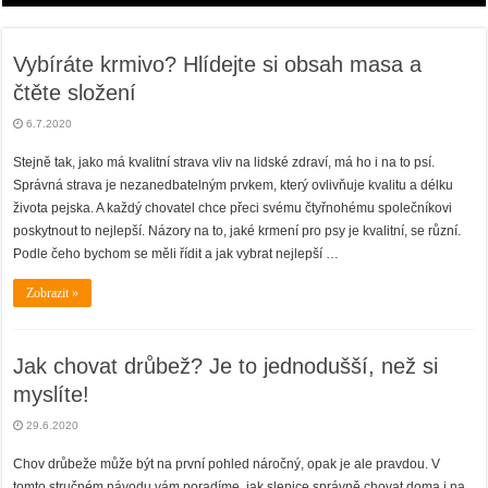
Vybíráte krmivo? Hlídejte si obsah masa a
čtěte složení
6.7.2020
Stejně tak, jako má kvalitní strava vliv na lidské zdraví, má ho i na to psí.
Správná strava je nezanedbatelným prvkem, který ovlivňuje kvalitu a délku
života pejska. A každý chovatel chce přeci svému čtyřnohému společníkovi
poskytnout to nejlepší. Názory na to, jaké krmení pro psy je kvalitní, se různí.
Podle čeho bychom se měli řídit a jak vybrat nejlepší …
Zobrazit »
Jak chovat drůbež? Je to jednodušší, než si
myslíte!
29.6.2020
Chov drůbeže může být na první pohled náročný, opak je ale pravdou. V
tomto stručném návodu vám poradíme, jak slepice správně chovat doma i na