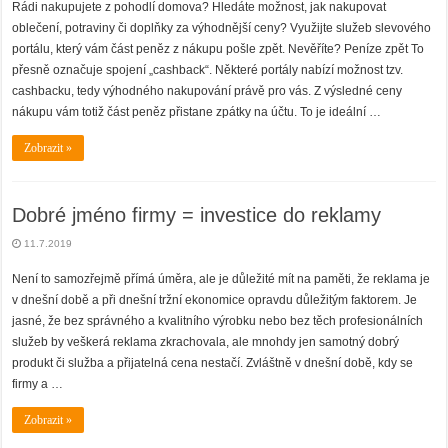
Rádi nakupujete z pohodlí domova? Hledáte možnost, jak nakupovat
oblečení, potraviny či doplňky za výhodnější ceny? Využijte služeb slevového
portálu, který vám část peněz z nákupu pošle zpět. Nevěříte? Peníze zpět To
přesně označuje spojení „cashback“. Některé portály nabízí možnost tzv.
cashbacku, tedy výhodného nakupování právě pro vás. Z výsledné ceny
nákupu vám totiž část peněz přistane zpátky na účtu. To je ideální …
Zobrazit »
Dobré jméno firmy = investice do reklamy
11.7.2019
Není to samozřejmě přímá úměra, ale je důležité mít na paměti, že reklama je
v dnešní době a při dnešní tržní ekonomice opravdu důležitým faktorem. Je
jasné, že bez správného a kvalitního výrobku nebo bez těch profesionálních
služeb by veškerá reklama zkrachovala, ale mnohdy jen samotný dobrý
produkt či služba a přijatelná cena nestačí. Zvláštně v dnešní době, kdy se
firmy a …
Zobrazit »