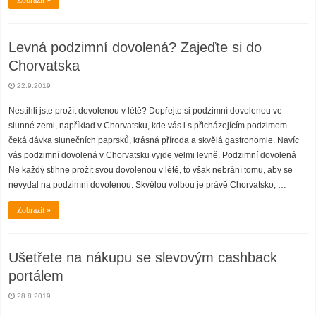
Zobrazit »
Levná podzimní dovolená? Zajeďte si do
Chorvatska
22.9.2019
Nestihli jste prožít dovolenou v létě? Dopřejte si podzimní dovolenou ve
slunné zemi, například v Chorvatsku, kde vás i s přicházejícím podzimem
čeká dávka slunečních paprsků, krásná příroda a skvělá gastronomie. Navíc
vás podzimní dovolená v Chorvatsku vyjde velmi levně. Podzimní dovolená
Ne každý stihne prožít svou dovolenou v létě, to však nebrání tomu, aby se
nevydal na podzimní dovolenou. Skvělou volbou je právě Chorvatsko, …
Zobrazit »
Ušetřete na nákupu se slevovým cashback
portálem
28.8.2019