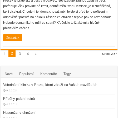
Křeček je přátelský a bystrý hlodavec. Nevyžaduje žádnou zvláštní péči,
potřebuje však pravidelně krmit, denně měnit vodu v misce, je-li znečištěná,
tak i vícekrát. Chcete-li jej doma chovat, měli byste si před jeho pořízením
odpovědět poctivě na několik zásadních otázek a teprve pak se rozhodnout.
Nebude doma nikoho rušit ze spaní? Křeček je totiž aktivní a hlučný
především večer a …
Zobrazit »
2
1
3
4
»
Strana 2 z 4
Nové
Populární
Komentáře
Tagy
Veterinární klinika v Praze, které záleží na Vašich mazlíčcích
9.9.2024
Příběhy psích hrdinů
4.9.2014
Nosorožci v ohrožení