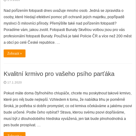
Nad pořízením fotopasti dnes uvažuje mnoho osob. Jedná se zpravidla o
osoby, které hledají efektivní pomoc při ochraně jejich majetku, popřípadě
myslivci či milovníci přírody. Přemýšlíte také nad pořízením fotopasti?
Poradíme vám, jakou zvolit. Fotopasti Bunaty Skvělou volbou jsou pro vás
profesionální fotopasti Bunaty. Používá je také Policie ČR a více než 200 měst
a obcí po celé České republice. …
Zobrazit »
Kvalitní krmivo pro vašeho psího parťáka
17.1.2020
Pokud máte doma čtyřnohého chlupáče, chcete mu poskytnout takové krmivo,
které pro něj bude nejlepší. Vzhledem k tomu, že nabídka trhu je poměrně
široká, je potřeba si dobře promyslet, co od krmiva očekáváme a jakému psovi
bude určené. Podle čeho vybírat? Strava, kterou svému psovi dopřáváme,
musí být z dlouhodobého hlediska vyvážená, jen tak bude plnohodnotná a
pes bude prospívat. …